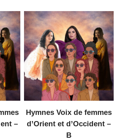
sur
5
emmes
Hymnes Voix de femmes
dent –
d’Orient et d’Occident –
B