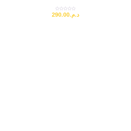
290.00
د.م.
Note
0
sur
5