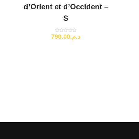
d’Orient et d’Occident –
S
790.00
د.م.
Note
0
sur
5