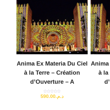
Anima Ex Materia Du Ciel
Anima 
à la Terre – Création
à la
d’Ouverture – A
d
590.00
د.م.
Note
0
sur
5