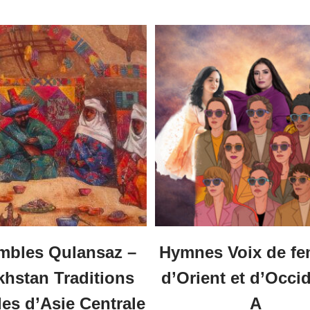
mbles Qulansaz –
Hymnes Voix de f
hstan Traditions
d’Orient et d’Occi
s d’Asie Centrale
A