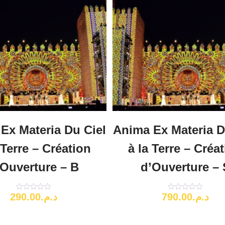
Ex Materia Du Ciel
Anima Ex Materia D
 Terre – Création
à la Terre – Créa
’Ouverture – B
d’Ouverture – 
290.00
د.م.
790.00
د.م.
Note
Note
0
0
sur
sur
5
5