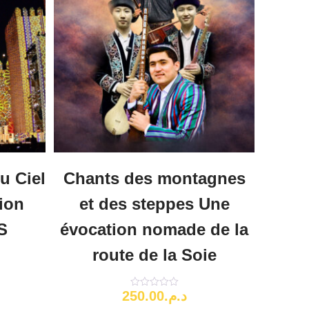
u Ciel
Chants des montagnes
tion
et des steppes Une
S
évocation nomade de la
route de la Soie
250.00
د.م.
Note
0