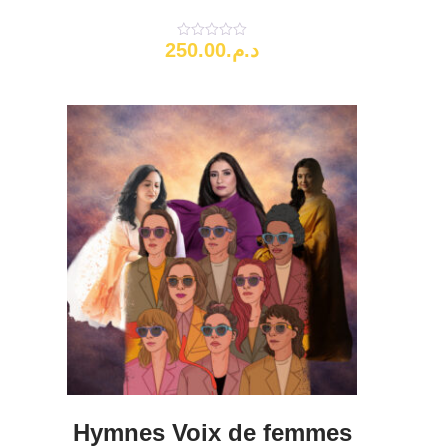
250.00
د.م.
Note
0
sur
5
Hymnes Voix de femmes