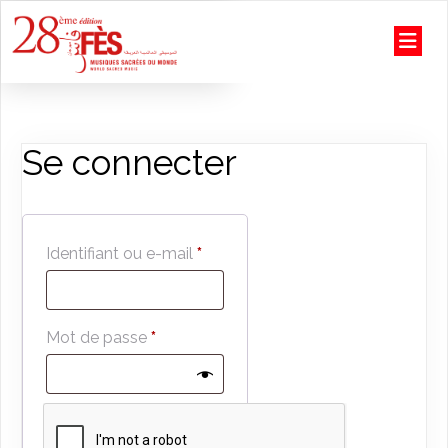
Se connecter
Obligatoire
Identifiant ou e-mail
*
Obligatoire
Mot de passe
*