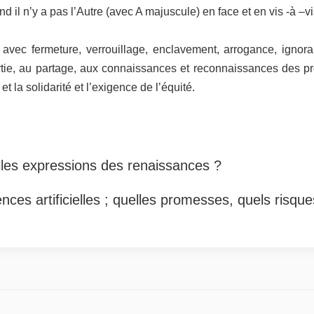
d il n’y a pas l’Autre (avec A majuscule) en face et en vis -à –v
ec fermeture, verrouillage, enclavement, arrogance, ignoranc
ie, au partage, aux connaissances et reconnaissances des proc
et la solidarité et l’exigence de l’équité.
elles expressions des renaissances ?
igences artificielles ; quelles promesses, quels risqu