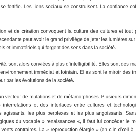
se fortifie. Les liens sociaux se construisent. La confiance co
et de création convoquent la culture des cultures et tout pat
scendante peut avoir le grand privilège de jeter les lumières sur
ls et immatériels qui forgent des sens dans la société.
vité, sont alors conviées à plus d’intelligibilité. Elles sont des
 environnement immédiat et lointain. Elles sont le miroir des i
our par les évolutions de la société.
et un vecteur de mutations et de métamorphoses. Plusieurs dimen
 interrelations et des interfaces entre cultures et technol
plus agissants, les plus perplexes et les plus angoissants. San
ques du vocable » renaissances «, il faut lui concéder le m
 vents contraires. La » reproduction élargie » (en clin d’œil