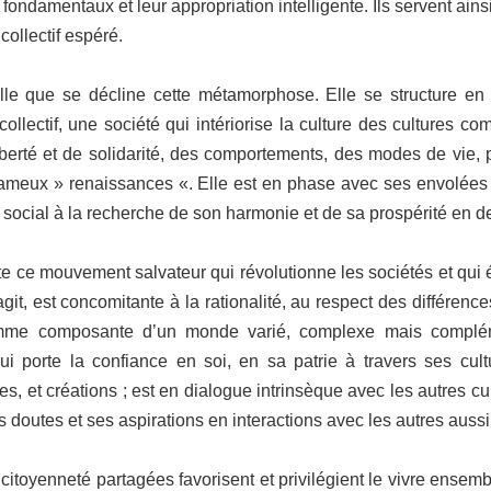
ondamentaux et leur appropriation intelligente. Ils servent ain
collectif espéré.
e que se décline cette métamorphose. Elle se structure en tro
u collectif, une société qui intériorise la culture des cultures 
iberté et de solidarité, des comportements, des modes de vie, po
e fameux » renaissances «. Elle est en phase avec ses envolées 
et social à la recherche de son harmonie et de sa prospérité en d
cite ce mouvement salvateur qui révolutionne les sociétés et qu
’agit, est concomitante à la rationalité, au respect des différen
mme composante d’un monde varié, complexe mais complémen
i porte la confiance en soi, en sa patrie à travers ses cul
s, et créations ; est en dialogue intrinsèque avec les autres cul
 doutes et ses aspirations en interactions avec les autres aussi d
a citoyenneté partagées favorisent et privilégient le vivre ensem