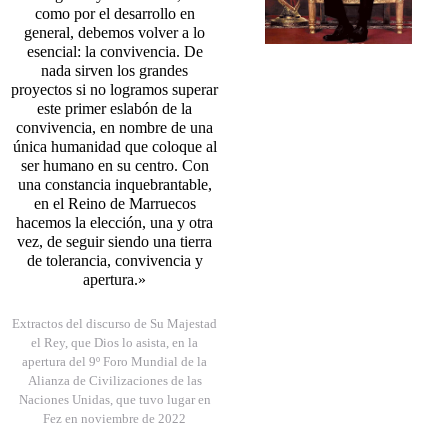
como por el desarrollo en
general, debemos volver a lo
esencial: la convivencia. De
nada sirven los grandes
proyectos si no logramos superar
este primer eslabón de la
convivencia, en nombre de una
única humanidad que coloque al
ser humano en su centro. Con
una constancia inquebrantable,
en el Reino de Marruecos
hacemos la elección, una y otra
vez, de seguir siendo una tierra
de tolerancia, convivencia y
apertura.»
Extractos del discurso de Su Majestad
el Rey, que Dios lo asista, en la
apertura del 9º Foro Mundial de la
Alianza de Civilizaciones de las
Naciones Unidas, que tuvo lugar en
Fez en noviembre de 2022