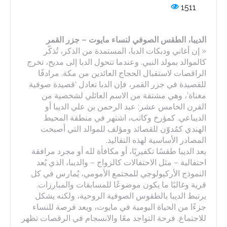
1511
الديبا، الطقس الصوفي لنساء مايوت – جزر القمر
« إن أغاني ودبكات الدبا، المستمدة من الذكر، تُذكّر
كالموالد بمولد النبي. وعندما تتحول الدبا إلى مديح، تخرج
الراقصات لاستقبال الحجاج العائدين من مكة. مرادفًا
للقصيدة في جزر القمر، فإن الدبا تعادل ‘قصيدة صوفية
مغناة’، وهي مشتقة من الاسم العائلي لشخصية من
القرن الخامس عشر: عبد الرحمن بن علي الديبا أو
الديباعي. كمؤرخ وكاتب، اشتهر في منطقة المحيط
الهندي كمُدوّن للقصائد ومؤلف للموالد التي أصبحت
المصادر الأساسية لهذه التقاليد.
يعد الديبا طقسًا تكفيريًا، أو مكافأة لله أو مجرد مرافقة
احتفالية – مثل الاحتفالات كالزواج – والديبا، الذي يُعد
النموذج الأركيولوجي للمجتمع الأمومي، يُمارس في كل
قرية وغالبًا ما يكون موضوعًا للمسابقات والمبارزات.
يرتبط الديبا بالطقوس الصوفية الروحية، ولكنه يشكل
جزءًا من الحياة اليومية في مايوت، ويعد فرصة للنساء
للاجتماع. فرحة التواجد معًا والانسجام في الرقصات تظهر