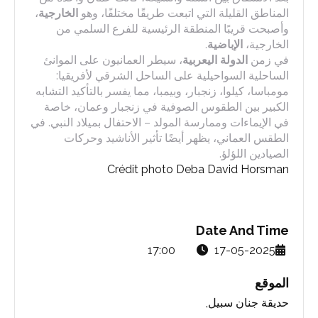
المناطق القليلة التي اتبعت طريقًا مختلفًا، وهو
الخارجية
،
وأصبحت قريبًا المنطقة الرئيسية للفرع السلمي من
الخارجية،
الإباضية
.
في زمن
الدولة اليعربية
، سيطر العمانيون على الموانئ
الساحلية السواحيلية على الساحل الشرقي لأفريقيا:
مومباسا، كيلوا، زنجبار، وبيمبا، مما يفسر بالتأكيد التشابه
الكبير بين الطقوس الصوفية في زنجبار وعمان، خاصة
في الإيماءات وممارسة المولد – الاحتفال بميلاد النبي. في
الطقس العماني، يظهر أيضًا تأثير الأناشيد وحركات
الصيادين اللؤلؤ.
Crédit
photo
Deba
David
Horsman
Date And Time
17:00
17-05-2025
الموقع
حديقة جنان سبيل,