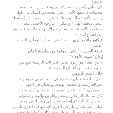
بوضوح.
في تمايل رأسهن المتموج، مع إيماءة رأس متناسقة،
منحنيات ترسمها الأيدي، تثير العديد من الشابات، اللواتي
يرتدين الأقمشة الملونة والمجوهرات الذهبية، حركة أمواج
البحر، تدفقه الهادئ والدائري. تتأرجح الأجساد ببطء،
مدعومة بالإيقاعات، بينما ترتفع الأيدي نحو السماء وتدعو
إلى اتساع أبدي.»
فيكتور راندرياناري
– باحث في المركز الوطني للبحث
العلمي
فرقة العريج – أناشيد صوفية من سلطنة عُمان
إبداع “صوت الأجداد”
« فن الغناء هو رغوة البحر. الحركات الرقيقة تنبع من
لؤلؤة جاءت من أعماق المحيط. »
جلال الدين الرومي
تظل سلطنة عمان متجذرة في تقليد عربي عريق يتجه
نحو الفارسية والمحيط الهندي وزنجبار. في العهد
السومري، كانت عمان تعرف باسم
مجان
. كان بخورها
يُباع في بلاد الرافدين ومصر وفارس والهند وديلمون،
البحرين الحالية. تم إسلام عمان في زمن النبي محمد
صلى الله عليه وسلم في القرن السابع. في القرن التالي،
بعد الانشقاق بين السنة والشيعة، كانت عمان واحدة من